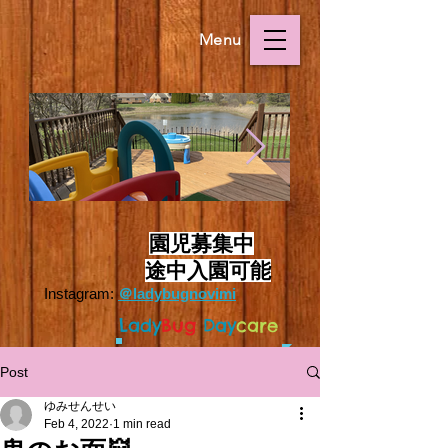
Menu
Outside.HEIC
Outside.HEIC
​
園児募集中
途中入園可能
Instagram:
＠ladybugnovimi
L
ady
Bug
Day
care
Post
ゆみせんせい
Feb 4, 2022
1 min read