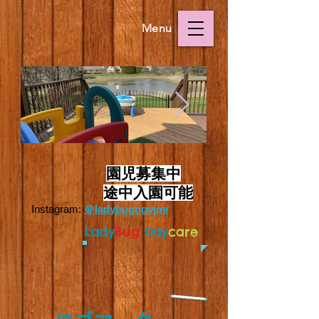
Menu
Outside.HEIC
Outside.HEIC
​
園児募集中
途中入園可能
Instagram:
＠ladybugnovimi
L
ady
Bug
Day
care