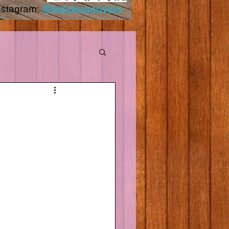
nstagram:
＠ladybugnovimi
Outside.HEIC