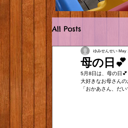
Outside.HEIC
All Posts
ゆみせんせい
May 
母の日💕
5月8日は、母の日💕
大好きなお母さんの
「おかあさん、だいす