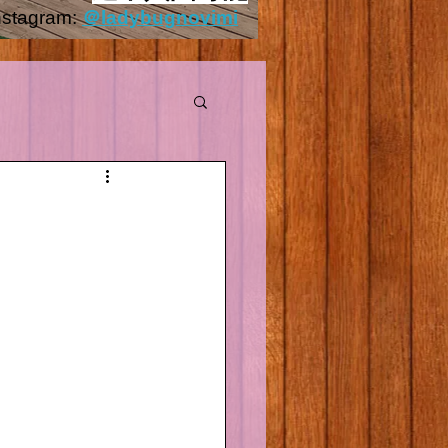
nstagram:
＠ladybugnovimi
Outside.HEIC