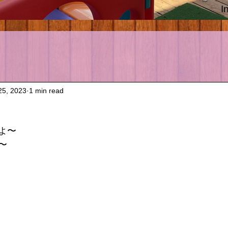
I
25, 2023
1 min read
よ〜　
〜