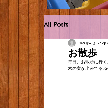
Outside.HEIC
All Posts
ゆみせんせい
Sep 
お散歩
毎日、お散歩に行く
木の実が出来てるね