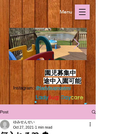
Menu
Outside.HEIC
Outside.HEIC
​
園児募集中
途中入園可能
Instagram:
＠ladybugnovimi
L
ady
Bug
Day
care
Post
ゆみせんせい
Oct 27, 2021
1 min read