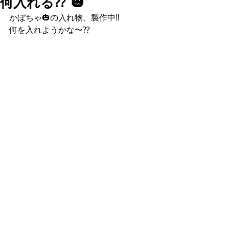
何入れる⁇ 🎃
かぼちゃ🎃の入れ物、製作中‼︎
何を入れようかな〜⁇ 