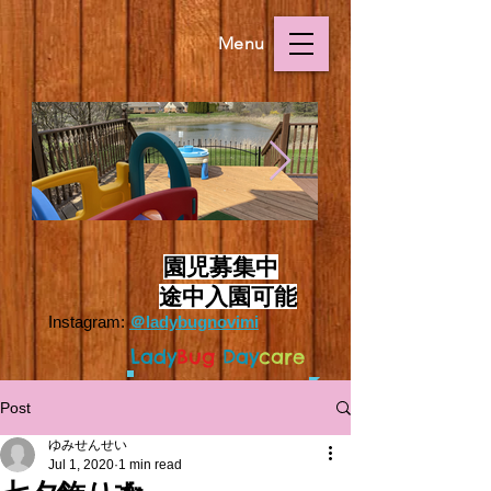
Menu
Outside.HEIC
Outside.HEIC
​
園児募集中
途中入園可能
Instagram:
＠ladybugnovimi
L
ady
Bug
Day
care
Post
ゆみせんせい
Jul 1, 2020
1 min read