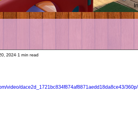
I
20, 2024
1 min read
ic.com/video/dace2d_1721bc834f874af8871aedd18da8ce43/360p/