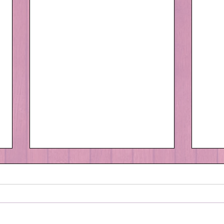
サン
外は寒ーい😨