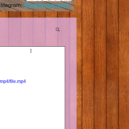
nstagram:
＠ladybugnovimi
Outside.HEIC
mp4/file.mp4