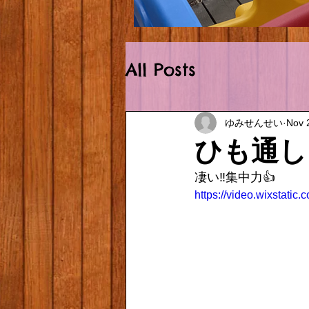
Outside.HEIC
All Posts
ゆみせんせい
Nov 
ひも通し
凄い‼️集中力👍
https://video.wixstat