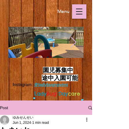
Menu
Outside.HEIC
Outside.HEIC
​
園児募集中
途中入園可能
Instagram:
＠ladybugnovimi
L
ady
Bug
Day
care
Post
ゆみせんせい
Jun 1, 2024
1 min read