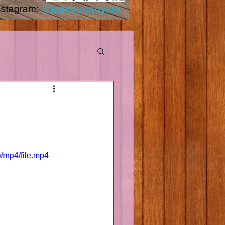
nstagram:
＠ladybugnovimi
Outside.HEIC
/mp4/file.mp4