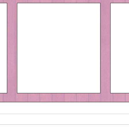
サン
外は寒ーい😨