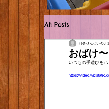
Outside.HEIC
All Posts
ゆみせんせい
Oct 
おばけ〜
いつもの手遊びをハロ
https://video.wixstat