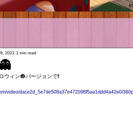
I
18, 2021
1 min read
👻
ウィン🎃バージョンで❗️
ic.com/video/dace2d_5e7de508a37e472098f5aa1ddd4a42e0/360p