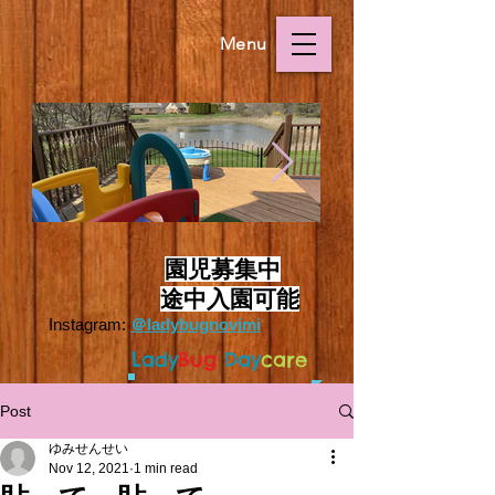
Menu
Outside.HEIC
Outside.HEIC
​
園児募集中
途中入園可能
Instagram:
＠ladybugnovimi
L
ady
Bug
Day
care
Post
ゆみせんせい
Nov 12, 2021
1 min read