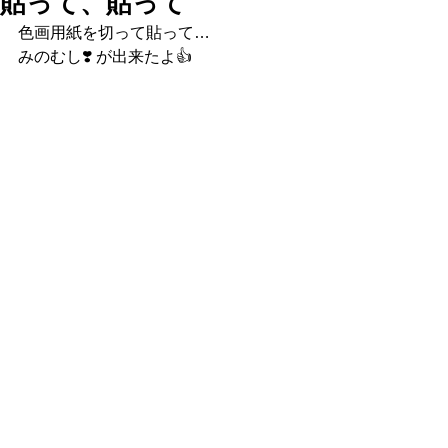
貼って、貼って
色画用紙を切って貼って… 
みのむし❣️ が出来たよ👍