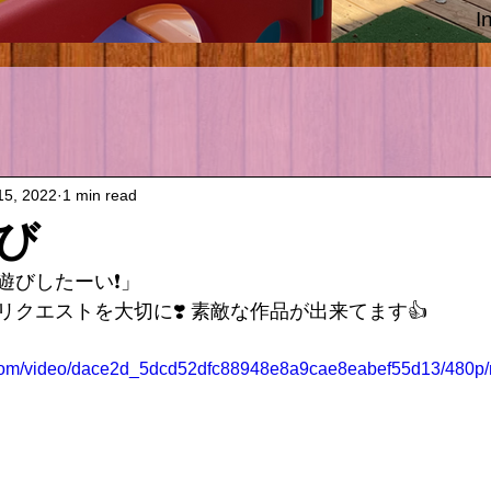
I
15, 2022
1 min read
び
びしたーい❗️」
クエストを大切に❣️ 素敵な作品が出来てます👍
ic.com/video/dace2d_5dcd52dfc88948e8a9cae8eabef55d13/480p/