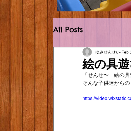
Outside.HEIC
All Posts
ゆみせんせい
Feb 
絵の具遊
「せんせ〜　絵の具遊
そんな子供達からのリ
https://video.wixstat