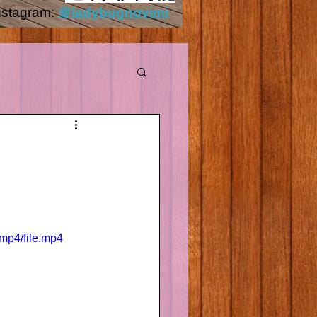
nstagram:
＠ladybugnovimi
Outside.HEIC
mp4/file.mp4