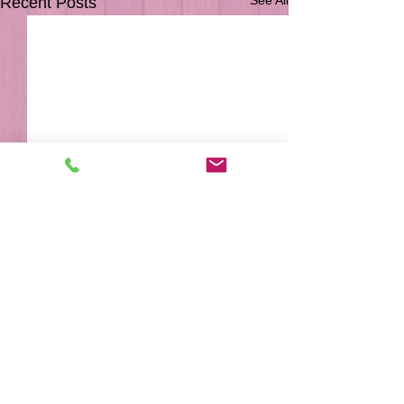
Recent Posts
Comments
サンタくつ下
外は寒ーい😨