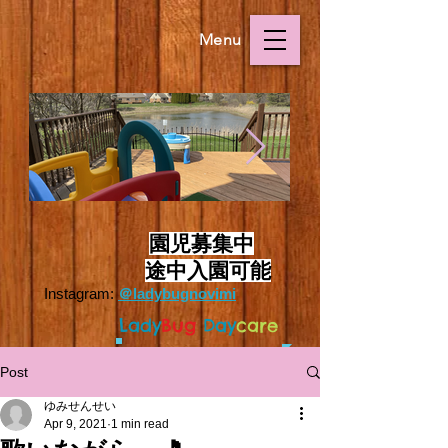
Menu
Outside.HEIC
Outside.HEIC
​
園児募集中
途中入園可能
Instagram:
＠ladybugnovimi
L
ady
Bug
Day
care
Post
ゆみせんせい
Apr 9, 2021
1 min read