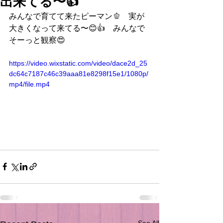
出来てる〜👍
みんなで育てて来たピーマン🫑　実が
大きくなって来てる〜😊👍　みんなで
そーっと観察😍
https://video.wixstatic.com/video/dace2d_25
dc64c7187c46c39aaa81e8298f15e1/1080p/
mp4/file.mp4
See All