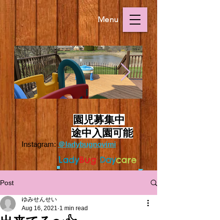
Menu
Outside.HEIC
Outside.HEIC
​
園児募集中
途中入園可能
Instagram:
＠ladybugnovimi
L
ady
Bug
Day
care
Post
ゆみせんせい
Aug 16, 2021
1 min read