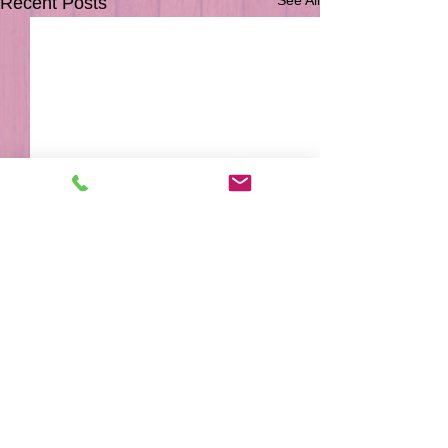
Recent Posts
Comments
サンタくつ下
外は寒ーい😨