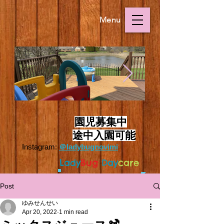
Menu
Outside.HEIC
Outside.HEIC
​
園児募集中
途中入園可能
Instagram:
＠ladybugnovimi
L
ady
Bug
Day
care
Post
ゆみせんせい
Apr 20, 2022
1 min read