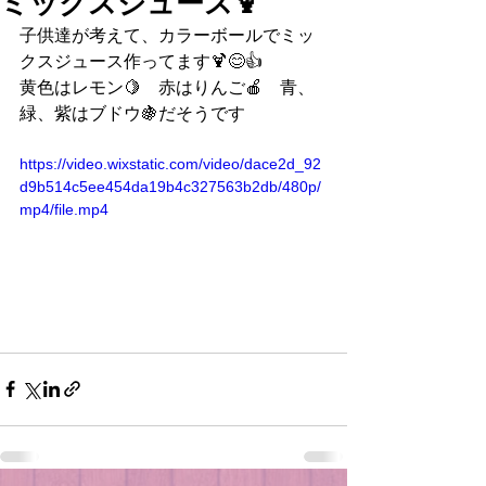
ミックスジュース🍹
子供達が考えて、カラーボールでミッ
クスジュース作ってます🍹😊👍　
黄色はレモン🍋　赤はりんご🍎　青、
緑、紫はブドウ🍇だそうです
https://video.wixstatic.com/video/dace2d_92
d9b514c5ee454da19b4c327563b2db/480p/
mp4/file.mp4