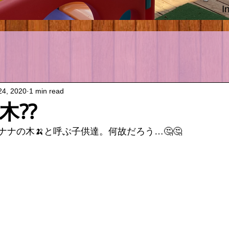
I
24, 2020
1 min read
木⁇
ナの木🍌と呼ぶ子供達。何故だろう…🤔🤔　