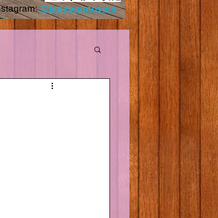
nstagram:
＠ladybugnovimi
Outside.HEIC