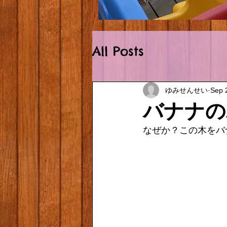
Outside.HEIC
All Posts
ゆみせんせい
Sep 
バナナの
なぜか？この木をバナ