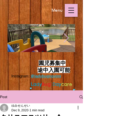
Menu
Outside.HEIC
Outside.HEIC
​
園児募集中
途中入園可能
Instagram:
＠ladybugnovimi
L
ady
Bug
Day
care
Post
ゆみせんせい
Dec 9, 2020
1 min read