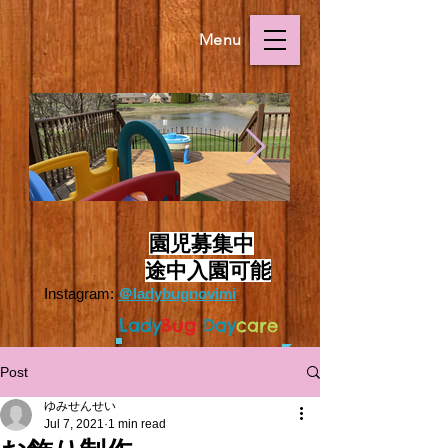
Menu
Outside.HEIC
Outside.HEIC
​
園児募集中
途中入園可能
Instagram:
＠ladybugnovimi
L
ady
Bug
Day
care
Post
ゆみせんせい
Jul 7, 2021
1 min read