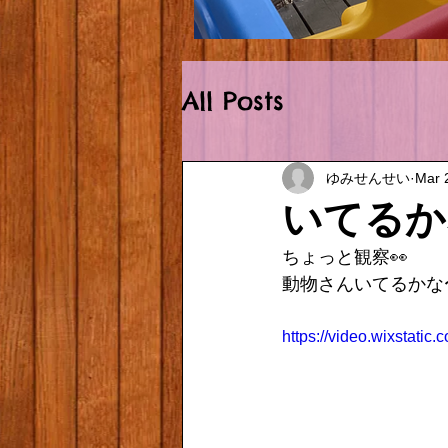
Outside.HEIC
All Posts
ゆみせんせい
Mar 
いてるか
ちょっと観察👀
動物さんいてるかな
https://video.wixstat