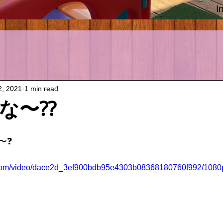
I
2, 2021
1 min read
な〜⁇
〜❓
ic.com/video/dace2d_3ef900bdb95e4303b08368180760f992/1080p