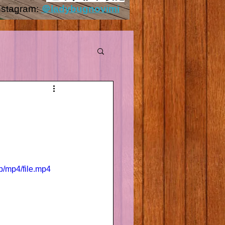
nstagram:
＠ladybugnovimi
Outside.HEIC
/mp4/file.mp4