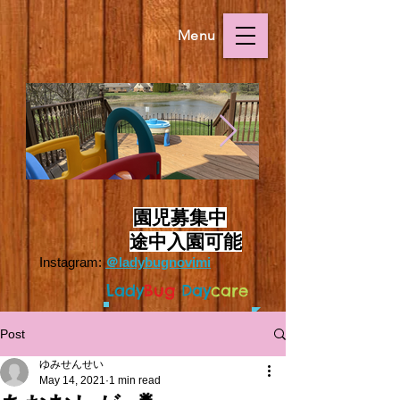
Menu
Outside.HEIC
Outside.HEIC
​
園児募集中
途中入園可能
Instagram:
＠ladybugnovimi
L
ady
Bug
Day
care
Post
ゆみせんせい
May 14, 2021
1 min read